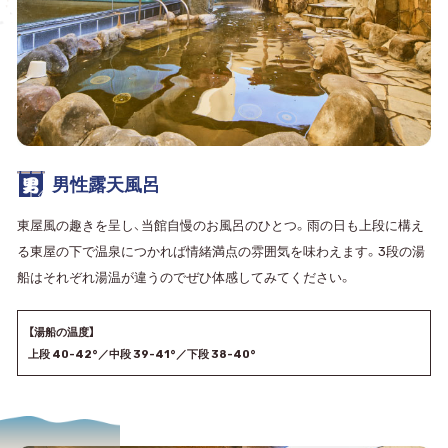
男性露天風呂
東屋風の趣きを呈し、当館自慢のお風呂のひとつ。雨の日も上段に構え
る東屋の下で温泉につかれば情緒満点の雰囲気を味わえます。3段の湯
船はそれぞれ湯温が違うのでぜひ体感してみてください。
【湯船の温度】
上段 40-42°／中段 39-41°／下段 38-40°