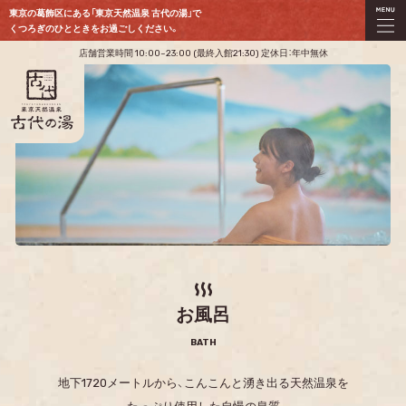
東京の葛飾区にある「東京天然温泉 古代の湯」で
くつろぎのひとときをお過ごしください。
店舗営業時間 10:00~23:00 (最終入館21:30) 定休日：年中無休
お風呂
BATH
地下1720メートルから、こんこんと湧き出る天然温泉を
たっぷり使用した自慢の泉質