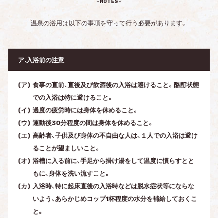
-NOTES-
温泉の浴用は以下の事項を守って行う必要があります。
ア.入浴前の注意
食事の直前、直後及び飲酒後の入浴は避けること。酪酊状態
での入浴は特に避けること。
過度の疲労時には身体を休めること。
運動後30分程度の間は身体を休めること。
高齢者、子供及び身体の不自由な人は、１人での入浴は避け
ることが望ましいこと。
浴槽に入る前に、手足から掛け湯をして温度に慣らすとと
もに、身体を洗い流すこと。
入浴時、特に起床直後の入浴時などは脱水症状等にならな
いよう、あらかじめコップ1杯程度の水分を補給しておくこ
と。