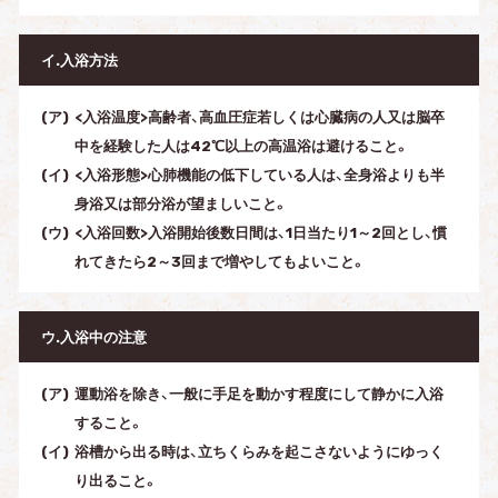
イ.入浴方法
<入浴温度>高齢者、高血圧症若しくは心臓病の人又は脳卒
中を経験した人は42℃以上の高温浴は避けること。
<入浴形態>心肺機能の低下している人は、全身浴よりも半
身浴又は部分浴が望ましいこと。
<入浴回数>入浴開始後数日間は、1日当たり1～2回とし、慣
れてきたら2～3回まで増やしてもよいこと。
ウ.入浴中の注意
運動浴を除き、一般に手足を動かす程度にして静かに入浴
すること。
浴槽から出る時は、立ちくらみを起こさないようにゆっく
り出ること。