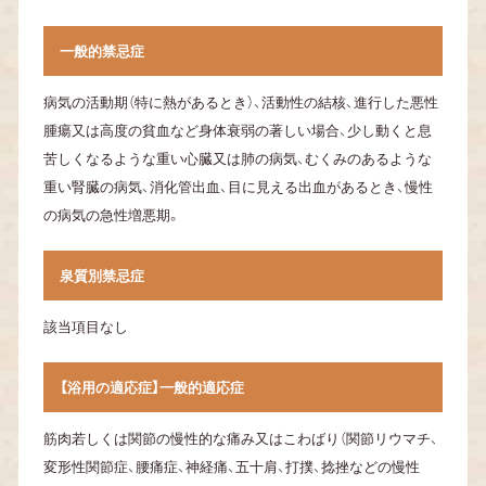
一般的禁忌症
病気の活動期（特に熱があるとき）、活動性の結核、
進行した悪性
腫瘍又は高度の貧血など身体衰弱の著しい場合、
少し動くと息
苦しくなるような重い心臓又は肺の病気、
むくみのあるような
重い腎臓の病気、消化管出血、
目に見える出血があるとき、慢性
の病気の急性増悪期。
泉質別禁忌症
該当項目なし
【浴用の適応症】
一般的適応症
筋肉若しくは関節の慢性的な痛み又はこわばり
（関節リウマチ、
変形性関節症、腰痛症、神経痛、五十肩、打撲、
捻挫などの慢性