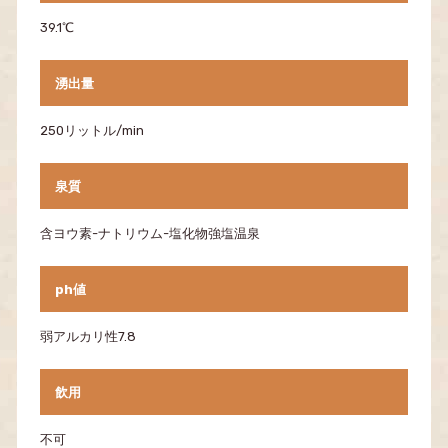
39.1℃
湧出量
250リットル/min
泉質
含ヨウ素-ナトリウム-塩化物強塩温泉
ph値
弱アルカリ性7.8
飲用
不可