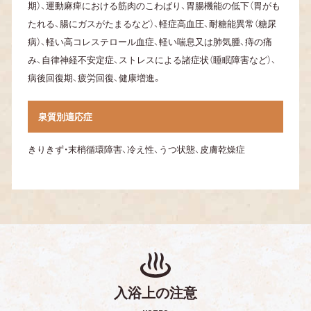
期）、運動麻痺における筋肉のこわばり、
胃腸機能の低下（胃がも
たれる、腸にガスがたまるなど）、軽症高血圧、
耐糖能異常（糖尿
病）、軽い高コレステロール血症、
軽い喘息又は肺気腫、痔の痛
み、自律神経不安定症、
ストレスによる諸症状（睡眠障害など）、
病後回復期、疲労回復、健康増進。
泉質別適応症
きりきず・末梢循環障害、冷え性、うつ状態、皮膚乾燥症
入浴上の注意