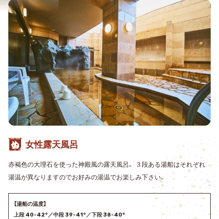
女性露天風呂
赤褐色の大理石を使った神殿風の露天風呂。 ３段ある湯船はそれぞれ
湯温が異なりますのでお好みの湯温でお楽しみ下さい。
【湯船の温度】
上段 40-42°／中段 39-41°／下段 38-40°